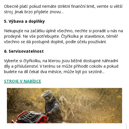
Obecně platí: pokud nemáte striktní finanční limit, vemte si větší
stroj. Jinak brzo přijdete znovu…
5. Výbava a doplňky
Nekupujte na začátku úplně všechno, nechte si poradit u nás na
prodejně. Ne vše potřebujete. Čtyřkolka je stavebnice, téměř
všechno se dá postupně doplnit, podle účelu používání.
6. Servisovatelnost
Vyberte si čtyřkolku, na kterou jsou běžně dostupné náhradní
díly a příslušenství. V terénu se může přihodit cokoliv a pokud
budete na díl čekat dva měsíce, může být po sezóně...
STROJE
V NABÍDCE