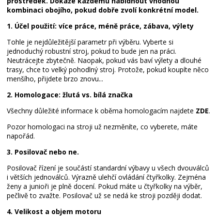
prostředek. Dokáže každému nabídnout vhodnou
kombinaci obojího, pokud dobře zvolí konkrétní model.
1. Účel použití: více práce, méně práce, zábava, výlety
Tohle je nejdůležitější parametr při výběru. Vyberte si
jednoduchý robustní stroj, pokud to bude jen na práci.
Neutrácejte zbytečně. Naopak, pokud vás baví výlety a dlouhé
trasy, chce to velký pohodlný stroj. Protože, pokud koupíte něco
menšího, přijdete brzo znovu...
2. Homologace: žlutá vs. bílá značka
Všechny důležité informace k oběma homologacím najdete
ZDE
.
Pozor homologaci na stroji už nezměníte, co vyberete, máte
napořád.
3. Posilovač nebo ne.
Posilovač řízení je součástí standardní výbavy u všech dvouválců
i větších jednoválců. Výrazně ulehčí ovládání čtyřkolky. Zejména
ženy a junioři je plně docení. Pokud máte u čtyřkolky na výběr,
pečlivě to zvažte. Posilovač už se nedá ke stroji později dodat.
4. Velikost a objem motoru