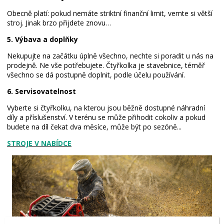
Obecně platí: pokud nemáte striktní finanční limit, vemte si větší
stroj. Jinak brzo přijdete znovu…
5. Výbava a doplňky
Nekupujte na začátku úplně všechno, nechte si poradit u nás na
prodejně. Ne vše potřebujete. Čtyřkolka je stavebnice, téměř
všechno se dá postupně doplnit, podle účelu používání.
6. Servisovatelnost
Vyberte si čtyřkolku, na kterou jsou běžně dostupné náhradní
díly a příslušenství. V terénu se může přihodit cokoliv a pokud
budete na díl čekat dva měsíce, může být po sezóně...
STROJE
V NABÍDCE