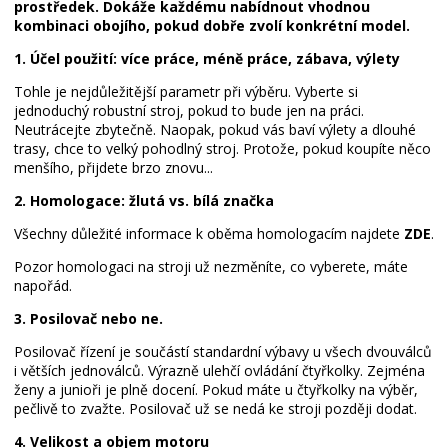
prostředek. Dokáže každému nabídnout vhodnou
kombinaci obojího, pokud dobře zvolí konkrétní model.
1. Účel použití: více práce, méně práce, zábava, výlety
Tohle je nejdůležitější parametr při výběru. Vyberte si
jednoduchý robustní stroj, pokud to bude jen na práci.
Neutrácejte zbytečně. Naopak, pokud vás baví výlety a dlouhé
trasy, chce to velký pohodlný stroj. Protože, pokud koupíte něco
menšího, přijdete brzo znovu...
2. Homologace: žlutá vs. bílá značka
Všechny důležité informace k oběma homologacím najdete
ZDE
.
Pozor homologaci na stroji už nezměníte, co vyberete, máte
napořád.
3. Posilovač nebo ne.
Posilovač řízení je součástí standardní výbavy u všech dvouválců
i větších jednoválců. Výrazně ulehčí ovládání čtyřkolky. Zejména
ženy a junioři je plně docení. Pokud máte u čtyřkolky na výběr,
pečlivě to zvažte. Posilovač už se nedá ke stroji později dodat.
4. Velikost a objem motoru