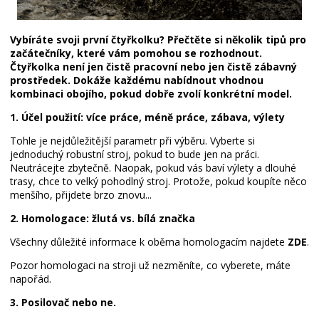
Vybíráte svoji první čtyřkolku? Přečtěte si několik tipů pro
začátečníky, které vám pomohou se rozhodnout.
Čtyřkolka není jen čistě pracovní nebo jen čistě zábavný
prostředek. Dokáže každému nabídnout vhodnou
kombinaci obojího, pokud dobře zvolí konkrétní model.
1. Účel použití: více práce, méně práce, zábava, výlety
Tohle je nejdůležitější parametr při výběru. Vyberte si
jednoduchý robustní stroj, pokud to bude jen na práci.
Neutrácejte zbytečně. Naopak, pokud vás baví výlety a dlouhé
trasy, chce to velký pohodlný stroj. Protože, pokud koupíte něco
menšího, přijdete brzo znovu...
2. Homologace: žlutá vs. bílá značka
Všechny důležité informace k oběma homologacím najdete
ZDE
.
Pozor homologaci na stroji už nezměníte, co vyberete, máte
napořád.
3. Posilovač nebo ne.