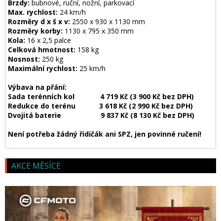
Brzdy:
bubnové, ruční, nožní, parkovací
Max. rychlost:
24 km/h
Rozměry d x š x v:
2550 x 930 x 1130 mm
Rozměry korby:
1130 x 795 x 350 mm
Kola:
16 x 2,5 palce
Celková hmotnost:
158 kg
Nosnost:
250 kg
Maximální rychlost:
25 km/h
Výbava na přání:
Sada terénních kol 4 719 Kč (3 900 Kč bez DPH)
Redukce do terénu 3 618 Kč (2 990 Kč bez DPH)
Dvojitá baterie 9 837 Kč (8 130 Kč bez DPH)
Není potřeba žádný řidičák ani SPZ, jen povinné ručení!
AKCE MĚSÍCE