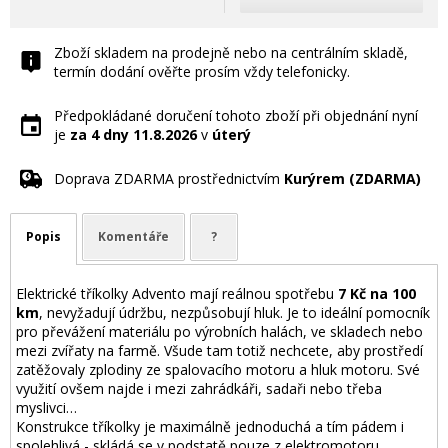
Zboží skladem na prodejně nebo na centrálním skladě,
termín dodání ověřte prosím vždy telefonicky.
Předpokládané doručení tohoto zboží při objednání nyní
je
za 4 dny
11.8.2026
v
úterý
Doprava ZDARMA prostřednictvím
Kurýrem (ZDARMA)
Popis
Komentáře
?
Elektrické tříkolky Advento mají reálnou spotřebu
7 Kč na 100
km
, nevyžadují údržbu, nezpůsobují hluk. Je to ideální pomocník
pro převážení materiálu po výrobních halách, ve skladech nebo
mezi zvířaty na farmě. Všude tam totiž nechcete, aby prostředí
zatěžovaly zplodiny ze spalovacího motoru a hluk motoru. Své
využití ovšem najde i mezi zahrádkáři, sadaři nebo třeba
myslivci…
Konstrukce tříkolky je maximálně jednoduchá a tím pádem i
spolehlivá - skládá se v podstatě pouze z elektromotoru,