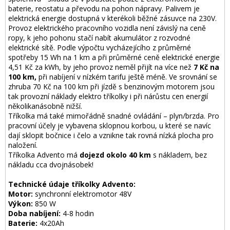
baterie, reostatu a převodu na pohon nápravy. Palivem je
elektrická energie dostupná v kterékoli běžné zásuvce na 230V.
Provoz elektrického pracovního vozidla není závislý na ceně
ropy, k jeho pohonu stačí nabít akumulátor z rozvodné
elektrické sítě. Podle výpočtu vycházejícího z průměrné
spotřeby 15 Wh na 1 km a při průměrné ceně elektrické energie
4,51 Kč za kWh, by jeho provoz neměl přijít na více než
7 Kč na
100 km,
při nabíjení v nízkém tarifu ještě méně. Ve srovnání se
zhruba 70 Kč na 100 km při jízdě s benzinovým motorem jsou
tak provozní náklady elektro tříkolky i při nárůstu cen energií
několikanásobně nižší.
Tříkolka má také mimořádně snadné ovládání – plyn/brzda. Pro
pracovní účely je vybavena sklopnou korbou, u které se navíc
dají sklopit bočnice i čelo a vznikne tak rovná nízká plocha pro
naložení.
Tříkolka Advento má
dojezd okolo 40 km
s nákladem, bez
nákladu cca dvojnásobek!
Technické údaje tříkolky Advento:
Motor:
synchronní elektromotor 48V
Výkon:
850 W
Doba nabíjení:
4-8 hodin
Baterie:
4x20Ah