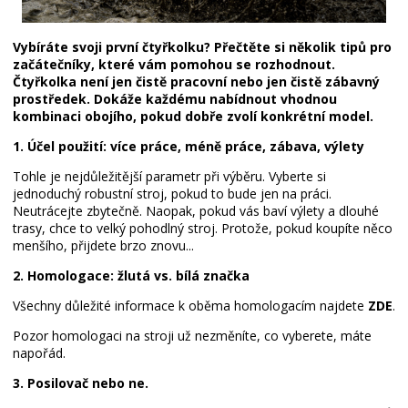
Vybíráte svoji první čtyřkolku? Přečtěte si několik tipů pro
začátečníky, které vám pomohou se rozhodnout.
Čtyřkolka není jen čistě pracovní nebo jen čistě zábavný
prostředek. Dokáže každému nabídnout vhodnou
kombinaci obojího, pokud dobře zvolí konkrétní model.
1. Účel použití: více práce, méně práce, zábava, výlety
Tohle je nejdůležitější parametr při výběru. Vyberte si
jednoduchý robustní stroj, pokud to bude jen na práci.
Neutrácejte zbytečně. Naopak, pokud vás baví výlety a dlouhé
trasy, chce to velký pohodlný stroj. Protože, pokud koupíte něco
menšího, přijdete brzo znovu...
2. Homologace: žlutá vs. bílá značka
Všechny důležité informace k oběma homologacím najdete
ZDE
.
Pozor homologaci na stroji už nezměníte, co vyberete, máte
napořád.
3. Posilovač nebo ne.