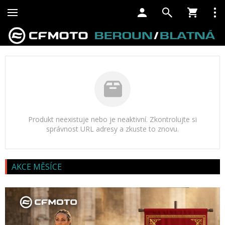
Produkt neexistuje nebo je neaktivní. Zkontrolujte si
správnost URL adresy a zkuste to znovu.
AKCE MĚSÍCE