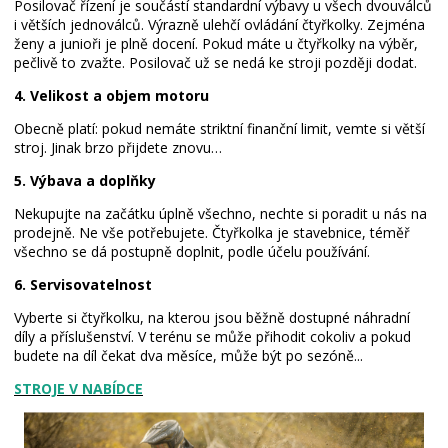
Posilovač řízení je součástí standardní výbavy u všech dvouválců
i větších jednoválců. Výrazně ulehčí ovládání čtyřkolky. Zejména
ženy a junioři je plně docení. Pokud máte u čtyřkolky na výběr,
pečlivě to zvažte. Posilovač už se nedá ke stroji později dodat.
4. Velikost a objem motoru
Obecně platí: pokud nemáte striktní finanční limit, vemte si větší
stroj. Jinak brzo přijdete znovu…
5. Výbava a doplňky
Nekupujte na začátku úplně všechno, nechte si poradit u nás na
prodejně. Ne vše potřebujete. Čtyřkolka je stavebnice, téměř
všechno se dá postupně doplnit, podle účelu používání.
6. Servisovatelnost
Vyberte si čtyřkolku, na kterou jsou běžně dostupné náhradní
díly a příslušenství. V terénu se může přihodit cokoliv a pokud
budete na díl čekat dva měsíce, může být po sezóně...
STROJE
V NABÍDCE